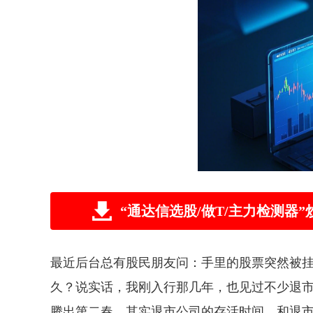
“通达信选股/做T/主力检测
最近后台总有股民朋友问：手里的股票突然被挂
久？说实话，我刚入行那几年，也见过不少退
腾出第二春。其实退市公司的存活时间，和退