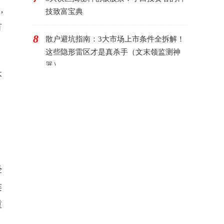
，
技致富宝典
有
8
散户避坑指南：3大市场上市条件全拆解！
这些隐形雷区才是真杀手（文末领监测神
器）
本
经
连
重