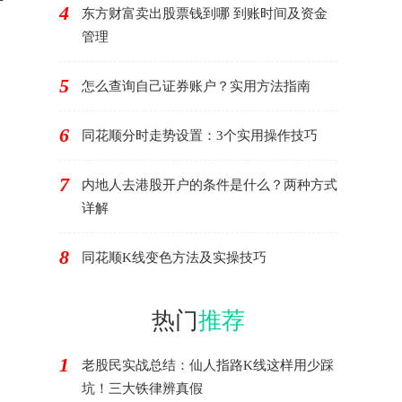
4
东方财富卖出股票钱到哪 到账时间及资金
管理
5
怎么查询自己证券账户？实用方法指南
6
同花顺分时走势设置：3个实用操作技巧
7
内地人去港股开户的条件是什么？两种方式
详解
8
同花顺K线变色方法及实操技巧
热门
推荐
1
老股民实战总结：仙人指路K线这样用少踩
坑！三大铁律辨真假