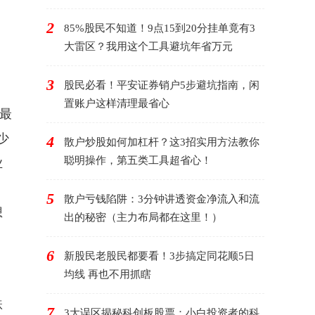
2
85%股民不知道！9点15到20分挂单竟有3
大雷区？我用这个工具避坑年省万元
3
股民必看！平安证券销户5步避坑指南，闲
置账户这样清理最省心
最
少
4
散户炒股如何加杠杆？这3招实用方法教你
聪明操作，第五类工具超省心！
业
5
散户亏钱陷阱：3分钟讲透资金净流入和流
想
出的秘密（主力布局都在这里！）
6
新股民老股民都要看！3步搞定同花顺5日
均线 再也不用抓瞎
，
跌
7
3大误区揭秘科创板股票：小白投资者的科