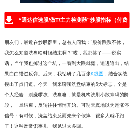
“通达信选股/做T/主力检测器”炒股指标（付费
版免费送，附教程和学习视频）
朋友们，最近在炒股群里，总有人问我："股价跌跌不休，
我怎么知道洗盘啥时候结束啊？"哎，我都笑了——说实
话，当年我也掉过这个坑，一看到大跌就慌，追进追出，结
果白白错过反弹。后来，我钻研了几百张
K线图
，结合实战
摸出了点门道。今天，我来聊聊洗盘结束的5大标志，全是
个人经验，别嫌啰嗦。洗盘嘛，就是机构洗刷小散筹码的阶
段，一旦结束，反转往往悄悄开始。可别天真地以为是涨停
信号：有时候，洗盘结束反而先来个假摔，很多人就吓跑
了！这种反常识事儿，我见过太多回。