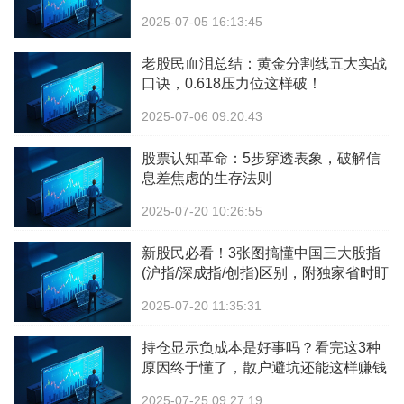
2025-07-05 16:13:45
老股民血泪总结：黄金分割线五大实战
口诀，0.618压力位这样破！
2025-07-06 09:20:43
股票认知革命：5步穿透表象，破解信
息差焦虑的生存法则
2025-07-20 10:26:55
新股民必看！3张图搞懂中国三大股指
(沪指/深成指/创指)区别，附独家省时盯
盘攻略
2025-07-20 11:35:31
持仓显示负成本是好事吗？看完这3种
原因终于懂了，散户避坑还能这样赚钱
2025-07-25 09:27:19