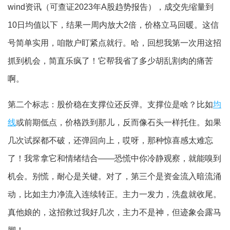
wind资讯（可查证2023年A股趋势报告），成交先缩量到
10日均值以下，结果一周内放大2倍，价格立马回暖。这信
号简单实用，咱散户盯紧点就行。哈，回想我第一次用这招
抓到机会，简直乐疯了！它帮我省了多少胡乱割肉的痛苦
啊。
第二个标志：股价稳在支撑位还反弹。支撑位是啥？比如
均
线
或前期低点，价格跌到那儿，反而像石头一样托住。如果
几次试探都不破，还弹回向上，哎呀，那种惊喜感太难忘
了！我常拿它和情绪结合——恐慌中你冷静观察，就能嗅到
机会。别慌，耐心是关键。对了，第三个是资金流入暗流涌
动，比如主力净流入连续转正。主力一发力，洗盘就收尾。
真他娘的，这招救过我好几次，主力不是神，但迹象会露马