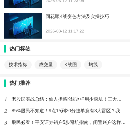
2026-03-12 11:23:09
同花顺K线变色方法及实操技巧
2026-03-12 11:17:22
热门标签
技术指标
成交量
K线图
均线
热门推荐
1
老股民实战总结：仙人指路K线这样用少踩坑！三大铁律辨真假
2
85%股民不知道！9点15到20分挂单竟有3大雷区？我用这个工具避坑年省万元
3
股民必看！平安证券销户5步避坑指南，闲置账户这样清理最省心