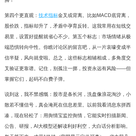
脚！
第四个更直观：
技术指标
金叉或背离。比如MACD底背离，
股价跌，指标却升了，矛盾中孕育反转。这我常用在短线交
易里，设置好提醒就省心不少。第五个标志：市场情绪从极
端恐惧转向中性。你瞧讨论区的留言吧，从一片哀嚎变成半
信半疑，风向就变啦。总之，这些标志相辅相成，多角度交
叉验证更靠谱。记住，别孤注一掷，投资永远有风险——但
掌握它们，起码不白费子弹。
说到这，我不禁感慨：股市是条长河，洗盘像浪花淘沙，小
散若不懂信号，真会淹死在信息差里。以前我看消息东拼西
凑，现在轻松了：用舆情宝监控舆情，它能实时扫描新闻、
公告、研报，AI大模型还解读利好利空，大白话分析影响。