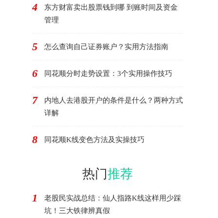
4
东方财富卖出股票钱到哪 到账时间及资金
管理
5
怎么查询自己证券账户？实用方法指南
6
同花顺分时走势设置：3个实用操作技巧
7
内地人去港股开户的条件是什么？两种方式
详解
8
同花顺K线变色方法及实操技巧
热门
推荐
1
老股民实战总结：仙人指路K线这样用少踩
坑！三大铁律辨真假