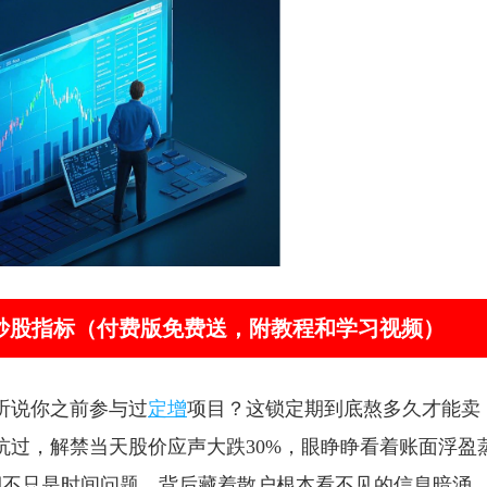
器”炒股指标（付费版免费送，附教程和学习视频）
听说你之前参与过
定增
项目？这锁定期到底熬多久才能卖
坑过，解禁当天股价应声大跌30%，眼睁睁看着账面浮盈
期不只是时间问题，背后藏着散户根本看不见的信息暗涌