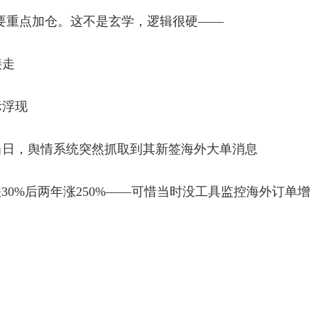
而要重点加仓。这不是玄学，逻辑很硬——
接走
际浮现
解当日，舆情系统突然抓取到其新签海外大单消息
30%后两年涨250%——可惜当时没工具监控海外订单增