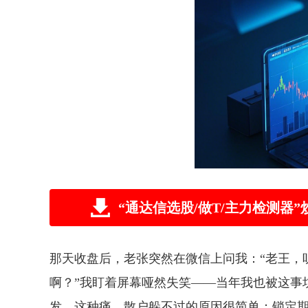
“通达信选股/做T/主力检测
那天收盘后，老张突然在微信上问我：“老王，
啊？”我盯着屏幕哑然失笑——当年我也被这事
发。这种痛，散户躲不过的原因很简单：锁定