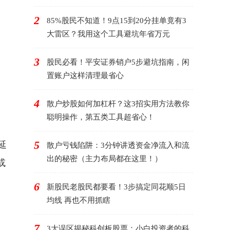
2
85%股民不知道！9点15到20分挂单竟有3
大雷区？我用这个工具避坑年省万元
3
股民必看！平安证券销户5步避坑指南，闲
置账户这样清理最省心
4
散户炒股如何加杠杆？这3招实用方法教你
聪明操作，第五类工具超省心！
5
延
散户亏钱陷阱：3分钟讲透资金净流入和流
出的秘密（主力布局都在这里！）
或
6
新股民老股民都要看！3步搞定同花顺5日
均线 再也不用抓瞎
7
3大误区揭秘科创板股票：小白投资者的科