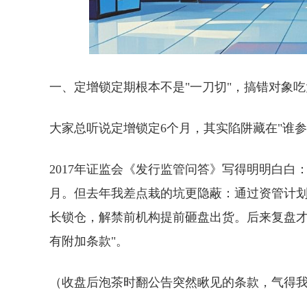
一、定增锁定期根本不是"一刀切"，搞错对象吃
大家总听说定增锁定6个月，其实陷阱藏在"谁参
2017年证监会《发行监管问答》写得明明白白
月。但去年我差点栽的坑更隐蔽：通过资管计划
长锁仓，解禁前机构提前砸盘出货。后来复盘才
有附加条款"。
（收盘后泡茶时翻公告突然瞅见的条款，气得