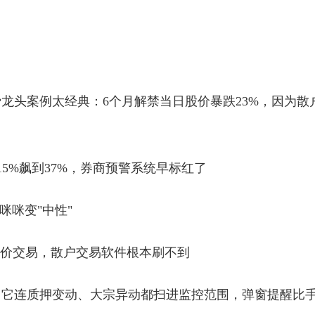
费龙头案例太经典：6个月解禁当日股价暴跌23%，因为散
15%飙到37%，券商预警系统早标红了
咪咪变"中性"
折价交易，散户交易软件根本刷不到
。它连质押变动、大宗异动都扫进监控范围，弹窗提醒比