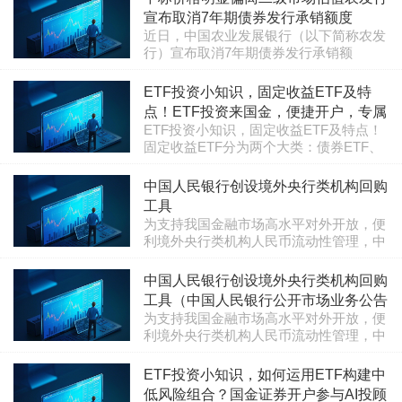
张负债工具向精细化流动性管理工具转
日经济新闻》记者（以下简称每经记者）
型，银行业同业业务的定位与功能正在..
宣布取消7年期债券发行承销额度
以投资者身份咨询农发行，对方表示，除
近日，中国农业发展银行（以下简称农发
此之外没有其他可透露的。农发行官方表
行）宣布取消7年期债券发行承销额
示，6月2日，其2026年第七十四次金融债
度。“我们采取的这一系列措施都是符合
券招标发行中，7年期债券（债券代码
栏目：黄金白银
2026-06-10 13:40:01
各项规定的，所以我们才这么做。”《每
ETF投资小知识，固定收益ETF及特
09250407）中标价格明显偏离二级市场
日经济新闻》记者（以下简称每经记者）
估值。结合该期债券投标实际情况，为..
点！ETF投资来国金，便捷开户，专属
以投资者身份咨询农发行，对方表示，除
ETF投资小知识，固定收益ETF及特点！
ETF投顾工具体验！
此之外没有其他可透露的。农发行官方表
固定收益ETF分为两个大类：债券ETF、
示，6月2日，其2026年第七十四次金融债
货币ETF。债券ETF是指以债券类指数为
券招标发行中，7年期债券（债券代码
栏目：理财知识
2026-06-16 13:29:38
跟踪标的的ETF，投资者既可以在一级市
中国人民银行创设境外央行类机构回购
09250407）中标价格明显偏离二级市场
场以组合证券或现金申购、赎回债券ETF
估值。结合该期债券投标实际情况，为..
工具
份额也可以在二级市场买卖债券ETF份
为支持我国金融市场高水平对外开放，便
额。债券ETF可细分为国债、地方政府
利境外央行类机构人民币流动性管理，中
债、政策性金融债、信用债等品种，为场
国人民银行将通过境外央行类机构回购工
内投资者提供了丰富的固定收益投资工
栏目：黄金白银
2026-06-17 13:43:07
具(FIMA RMB Repo)，向符合条件的境外
中国人民银行创设境外央行类机构回购
具。 货币ETF是一种既可在交易所二级市
央行类机构提供人民币流动性。境外央行
场买卖，又可以在交易所..
工具（中国人民银行公开市场业务公告
类机构指境外央行或货币当局、国际金融
为支持我国金融市场高水平对外开放，便
〔20...
组织、主权财富基金。回购工具的操作方
利境外央行类机构人民币流动性管理，中
式包括质押式和买断式。回购债券种类包
国人民银行将通过境外央行类机构回购工
括中国国债、央行票据、政策性金融债等
栏目：黄金白银
2026-06-17 13:27:20
具(FIMA RMB Repo)，向符合条件的境外
ETF投资小知识，如何运用ETF构建中
人民银行认可的高等级人民币债券。回购
央行类机构提供人民币流动性。境外央行
期限包括7天、1个月、3个..
低风险组合？国金证券开户参与AI投顾