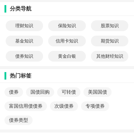
票指数，帮助投资者规避个股风险、获取
分类导航
市场收益，主要分为四类：1. 宽基ETF宽
基ETF不局限单一行业，跟踪全市场或市
值类综合指数，行业覆盖..
理财知识
保险知识
股票知识
基金知识
信用卡知识
期货知识
债券知识
黄金白银
其他财经知识
热门标签
债券
国债回购
可转债
美国国债
富国信用债债券
次级债券
专项债券
债券类型