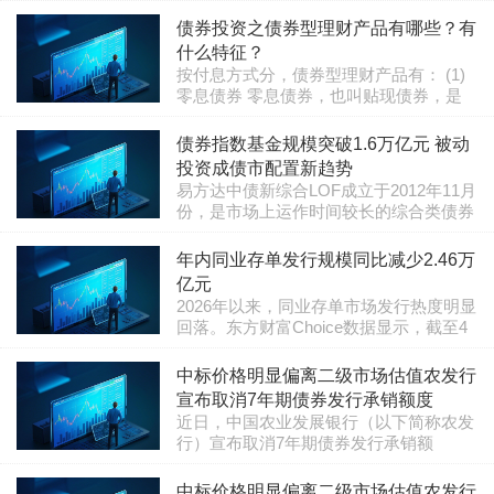
限的不同、付息方式的不同、募集对象的
准券的面值100元计算,双方据此结算当日
债券投资之债券型理财产品有哪些？有
不同、流通性质的不同和担保性质的不同
应收(付)的款项。 2、到期购回清算,由本
等。按照发行主体的不同债券按照发行主
什么特征？
所根据成交时的预期年化预期收益率计算
体的..
按付息方式分，债券型理财产品有： (1)
出购回价,其计算公式为:100+年预期年化
零息债券 零息债券，也叫贴现债券，是
预期收益率&times;回购天数/360,如到期
指债券券面上不附有息票，在票面上不规
购回时恰逢节假日,则顺延至到期后的第
栏目：债券知识
2025-07-07 12:58:07
定预期年化利率，发行时按规定的折扣
一..
债券指数基金规模突破1.6万亿元 被动
率，以低于债券面值的价格发行，到期按
投资成债市配置新趋势
面值支付本息的债券。从利息支付方式来
易方达中债新综合LOF成立于2012年11月
看，贴现国债以低于面额的价格发行，可
份，是市场上运作时间较长的综合类债券
以看作是利息预付，因而又可称为利息预
指数产品之一，其跟踪的中债&mdash;新
付债券、贴水债券。是期限比较短的折现
栏目：基金知识
2026-06-14 09:25:44
综合指数覆盖国债、地方债、政策性金融
年内同业存单发行规模同比减少2.46万
债券。 (2)定息债券 固定预期年化利率债
债、公司债、债务融资工具等超5万只成
券是将预期年化..
亿元
份券，总市值约173万亿元，能够有效分
2026年以来，同业存单市场发行热度明显
散单一信用风险或利率波动风险。截至
回落。东方财富Choice数据显示，截至4
2026年5月27日，易方达中债新综合LOF
月15日，今年以来同业存单累计发行只
累计总回报为78.44%，年化回报4.36%，
栏目：黄金白银
2026-06-14 11:05:06
数、累计发行规模较去年同期均有所减
中标价格明显偏离二级市场估值农发行
历史业绩稳健。作为LOF产品，其既支持
少。此外，多家银行同业存单实际认购量
场外申..
宣布取消7年期债券发行承销额度
低于计划发行量。受访专家表示，这一现
近日，中国农业发展银行（以下简称农发
象由银行负债结构优化、实体融资需求偏
行）宣布取消7年期债券发行承销额
弱、监管政策调整及市场供需关系变化等
度。“我们采取的这一系列措施都是符合
多重因素叠加驱动，折射出同业存单由扩
栏目：黄金白银
2026-06-14 09:20:13
各项规定的，所以我们才这么做。”《每
中标价格明显偏离二级市场估值农发行