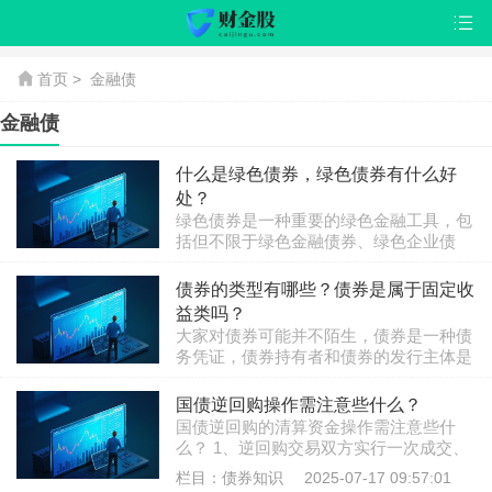
首页
>
金融债
金融债
什么是绿色债券，绿色债券有什么好
处？
绿色债券是一种重要的绿色金融工具，包
括但不限于绿色金融债券、绿色企业债
券、绿色公司债券、绿色债务融资工具和
栏目：债券知识
2025-07-22 10:08:26
绿色资产支持证券。绿色项目包括但不限
债券的类型有哪些？债券是属于固定收
于可再生能源、节能、垃圾处理、节约用
益类吗？
地、生态保护、绿色交通、节水和净水七
大家对债券可能并不陌生，债券是一种债
类。具体分析如下：我国对绿色债券的定
务凭证，债券持有者和债券的发行主体是
义为，指募集资金专门用于支持符合规定
一种债权债务关系。那么债券的类型有哪
条件的绿色产业、绿色项目或者绿色经济
栏目：债券知识
2025-07-09 10:59:49
些？债券是属于固定收益类吗？关于这方
国债逆回购操作需注意些什么？
活动，依照法定程序发行并约定还本付息
面的知识，君为大家准备了相关内容，以
国债逆回购的清算资金操作需注意些什
的有价证券。绿色债券的特点：1、项目
供参考。一、债券的类型有哪些？债券按
么？ 1、逆回购交易双方实行一次成交、
验证：..
照不同的划分方式可以分为多种类型，债
二次清算的方法,在成交当日对双方进行
栏目：债券知识
2025-07-17 09:57:01
券的划分方式有发行主体的不同、发行期
融资、融券的成本清算,其成本统一按标