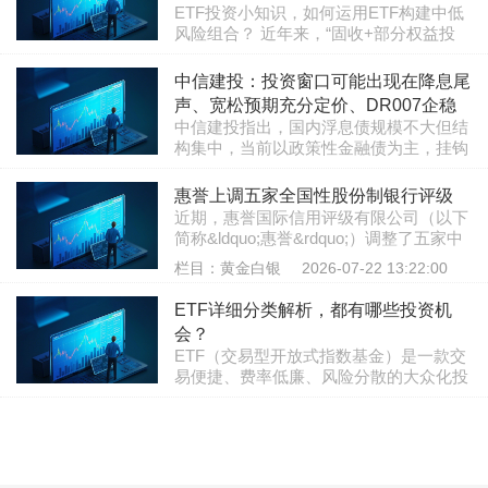
类机构指境外央行或货币当局、国际金融
ETF投资小知识，如何运用ETF构建中低
工具体验活动！
组织、主权财富基金。回购工具的操作方
风险组合？ 近年来，“固收+部分权益投
式包括质押式和买断式。回购债券种类包
资”公募基金等中低风险策略的基金产品
括中国国债、央行票据、政策性金融债等
栏目：股票知识
2026-06-25 13:27:55
获得了投资者的青睐。今天给大家分享运
中信建投：投资窗口可能出现在降息尾
人民银行认可的高等级人民币债券。回购
用ETF构建中低风险组合策略第二种：风
期限包括7天、1个月、3个..
声、宽松预期充分定价、DR007企稳
险评价/风险预算模型。 1.风险预算模
中信建投指出，国内浮息债规模不大但结
或资...
型：放松对风险均衡配置的严格要求，投
构集中，当前以政策性金融债为主，挂钩
资者可以根据自身风险偏好去设定各资产
基准以DR007和LPR为核心。浮息债相对
风险权重。 2.风险评价模型：属于风险预
栏目：黄金白银
2026-07-07 14:56:18
固息债的优势并非无条件成立，关键取决
惠誉上调五家全国性股份制银行评级
算模型的一个特例，是对投资组合中不同
于无风险利率与挂钩基准利率的组合变
近期，惠誉国际信用评级有限公司（以下
资产分配相同的风险权重的一..
化：当DR007或LPR上行并带动票息重定
简称&ldquo;惠誉&rdquo;）调整了五家中
价时，浮息债相对占优；若无风险利率上
资全国性股份制银行评级，其中，上调了
栏目：黄金白银
2026-07-22 13:22:00
行而基准利率下行或低位运行，浮息债承
浦发银行和兴业银行的长期发行人主体评
压加剧。当前LPR仍处降息周期、DR007
级和生存力评级，上一次上调这两家长期
ETF详细分类解析，都有哪些投资机
缺乏明显上行基础，短期不宜高估浮息债
发行人主体评级分别在2017年、2021
配置价值。后续更顺畅的投..
会？
年；还上调了招商银行、中信银行和光大
ETF（交易型开放式指数基金）是一款交
银行的生存力评级。但与此同时，多家评
易便捷、费率低廉、风险分散的大众化投
级机构对部分中小银行的评级持谨慎态
资工具，可一键布局一篮子资产，有效分
度，终止或下调评级的情况时有发生。关
栏目：理财知识
2026-07-28 13:18:02
散投资风险。本文精简解析各类主流ETF
于上调浦发银行的长期发行..
的核心特点与适用人群，方便投资者快速
选型、合理配置资产。一、股票型ETF股
票型ETF为核心权益类ETF，跟踪各类股