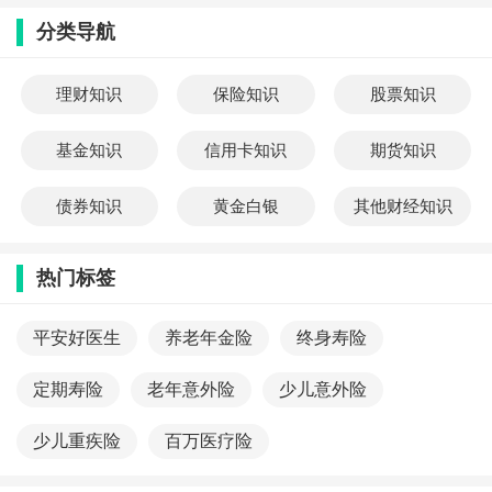
她在此前已经购买了10份保单，而这次投
分类导航
保的小蜜蜂5号综合意外险，则成为了她
第十一份保障。一、从投保到理赔：一个
典型客户的安心旅程理赔过程..
理财知识
保险知识
股票知识
基金知识
信用卡知识
期货知识
债券知识
黄金白银
其他财经知识
热门标签
平安好医生
养老年金险
终身寿险
定期寿险
老年意外险
少儿意外险
少儿重疾险
百万医疗险