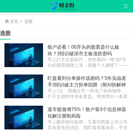
首页
>
选股
选股
散户必看！00开头的股票是什么板
块？3招识破深市主板涨跌密码
早上打开交易软件，突然看到一堆“00”开
头的股票蹭蹭上涨，我整个人都懵了——
这到底是啥板块？买了这么多年的股票，
栏目：股票知识
2025-07-23 09:17:52
怎么像是突然闯进了陌生地图？ 相信很
盯盘看到分单操作该跑吗？5年实战老
多朋友都经历过这种困惑。今天咱不绕弯
手3招识破主力拆单陷阱（附AI拆解神
子，直接说透：00开头的股票，清一色是
早上7点，我像往常一样泡了杯浓咖啡，
器）
深圳主板的老兵！ --- 一、为什么00开头
打开交易软件准备复盘。突然弹出一条紧
成了深市主板的"身份证"？ 这事得从A股
急推送："您监控的XX股票5分钟内出现
诞生说起。早年深交所主板企业代码全是
栏目：股票知识
2025-07-20 12:05:53
17笔200手以下的小额卖单，疑似主力分
退市股激增75%！散户靠3个信息神器
000开头（比如平安银行000001），但随
单出货！" 我手一抖，咖啡差点泼在键盘
着注册制..
化解注册制风险
上——这正是上周让我栽跟头的分单手
早上翻开财经新闻，又看到两家上市公司
法。 你们有没有过这种体验？明明挂单
宣布退市的消息。我盯着屏幕发呆，手里
量突然暴增，盘面却显得风平浪静。去年