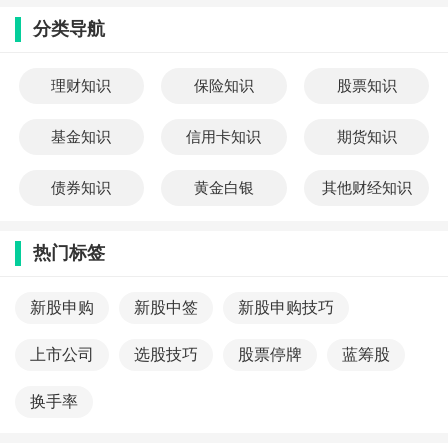
盯着"借钱翻倍"的诱惑，却忘了问这三个
分类导航
问题： 1. 你的本金经得起"跌停连击"吗？
（比如连续两个跌停，本金就蒸发近
40%..
理财知识
保险知识
股票知识
基金知识
信用卡知识
期货知识
债券知识
黄金白银
其他财经知识
热门标签
新股申购
新股中签
新股申购技巧
上市公司
选股技巧
股票停牌
蓝筹股
换手率