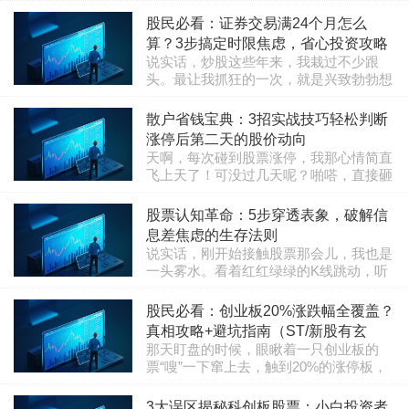
的咖啡不知不觉凉透了。这两年注册制全
券商数据显示，超63%的散户把分单出货
栏目：股票知识
2025-07-28 09:45:13
面推行后，这样的场景越来越常见。朋友
股民必看：证券交易满24个月怎么
误判为正常换手。今天就扒开主力"化整
老张上周还在诉苦："股票账户绿油油一
为零"的障眼法，说说我交过百万..
算？3步搞定时限焦虑，省心投资攻略
片，退市的雷说来就来，我们散户可怎么
说实话，炒股这些年来，我栽过不少跟
活啊！"这句话扎得我心头发疼，因为我
头。最让我抓狂的一次，就是兴致勃勃想
也在注册制的浪潮里扑腾了好几年，太懂
开通创业板，结果系统说我不够资格——
这种无力感了。以前炒股像去超市买菜，
栏目：股票知识
2025-07-07 12:46:51
证券交易时间居然还没满24个月！当时我
散户省钱宝典：3招实战技巧轻松判断
总能挑到新鲜货。现在呢？注册制大门一
蒙圈了，明明账户开好几年了，咋就不算
开，IPO数量猛增，2023年A股新股数..
涨停后第二天的股价动向
数呢？天哪，这种小细节简直能让你跳
天啊，每次碰到股票涨停，我那心情简直
脚。其实啊，这事儿看似简单，但里头弯
飞上天了！可没过几天呢？啪嗒，直接砸
弯绕绕真不少，连我这老股民都差点翻
盘了，账户一夜缩水，这滋味我也尝过不
车。 先说清楚：证券交易满24个月，指
栏目：股票知识
2025-07-07 09:31:28
少次。2023年深交所的数据就让我醒了醒
股票认知革命：5步穿透表象，破解信
的是从你首次买股票的交易日开始算。不
脑：涨停股次日平均开盘涨幅只有1.2%，
是开户日期，也不是你股票卖出的日子，
息差焦虑的生存法则
你以为涨停后必涨？呵呵，那是新手常见
更不..
说实话，刚开始接触股票那会儿，我也是
误区！说白了，涨停背后的信息量比想象
一头雾水。看着红红绿绿的K线跳动，听
中还复杂，一不小心就被套牢。作为在股
着别人口中蹦出的“市盈率”、“基本
市摸爬滚打十多年的老手，我今儿就分享
栏目：股票知识
2025-07-20 10:26:55
面”、“技术面”这些词，感觉像在听天书，
股民必看：创业板20%涨跌幅全覆盖？
点真实心得——涨停后怎么判断第二天的
心里直打鼓。这玩意儿到底是什么？怎么
走势？全程不花哨，纯干货，用我的..
真相攻略+避坑指南（ST/新股有玄
玩？风险在哪？能赚钱吗？这份困惑，我
那天盯盘的时候，眼瞅着一只创业板的
机）
相信每一个初入股市的朋友都经历过。今
票“嗖”一下窜上去，触到20%的涨停板，
天，我就想以一个过来人的身份，和大家
说实话，心跟着猛跳了一下。兴奋之余脑
聊聊我对“认识股票”这件事的理解过程，
栏目：股票知识
2025-07-07 10:11:35
子里突然冒出个疑问：现在创业板这20%
3大误区揭秘科创板股票：小白投资者