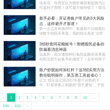
坑。上周三我就被上了一课。某赛道龙头
保..
说实话，你肯定以为股价暴跌都是因为公
股突然量能萎缩，换手率从前天的8%骤
司盈利下滑吧？这可就大错特错了！我当
降到2%，我心说不对劲赶紧减仓。嘿，
年做股票投资时，也是这么想的，结果一
结果隔天就爆出供应商断供的负面消息！
栏目：股票知识
2025-07-22 09:08:01
头栽进坑里，损失惨重。今天，我就来揭
新手必看：开证券账户常见的3大风险
这就是换手率给我的警示信号。说实话，
秘这个害人不浅的陷阱——“戴维斯双
很多散户只盯着涨跌幅，却忽略了这个最
点，这样避开才靠谱！
杀”，它到底是什么鬼玩意儿？ 你猜怎么
关键..
第一次点开券商APP，看着那个闪烁着红
着？戴维斯双杀，说白了就是双重打击：
绿数字的陌生界面，我的指尖悬在"立即
公司盈利下滑，加上市场给它的估值也跟
开户"按钮上迟疑了足有三分钟。当时满
着缩水，两股力量合力把股价砸得粉碎。
栏目：股票知识
2025-07-28 10:25:42
脑子都是朋友晒收益的截图，哪想到开户
3招秒查同花顺账号！附赠股民必备的
举个例子，2000年互联网泡沫破裂时，很
这事就跟打开潘多拉魔盒似的，表面光鲜
多企业明明还在赚钱，但投资者心态崩..
防漏看消息神器
亮丽，里头可藏着不少坑。这两年在市场
说真的，我太懂那种盯着同花顺登录界面
里摸爬滚打，才懂当初开户经理笑着说
却死活想不起账号的感觉了！去年有阵子
的"投资有风险"五个字，分量有多沉。今
行情波动大，我熬夜看盘频繁切换设备，
天就想掏心窝子跟你们聊聊开证券账户那
栏目：股票知识
2025-07-10 11:56:55
结果一觉醒来，对着电脑死活输不对账号
散户炒股如何加杠杆？这3招实用方法
些看不见的风险——特别是那些券商营业
密码，急得汗都出来了——8成用同花顺
部绝对不会主动提醒你的暗雷。第一大雷
教你聪明操作，第五类工具超省心！
的老股民至少经历过一次吧？这种数字时
区..
正文 我永远记得2017年那个闷热的下
代的"断片"简直比忘带家门钥匙还闹心。
午。盯着屏幕上刺眼的"强平通知"，手指
其实找回账号根本不用慌，我摸索出了三
冰凉——加杠杆抄底的半仓资金，半小时
套接地气的办法，手机电脑都能搞定。第
栏目：股票知识
2025-07-09 10:16:41
蒸发40%。 那时候我才真正明白：杠杆不
一种就像翻箱倒柜找身份证：打开同花顺
‹
1
2
3
4
5
6
7
8
9
10
...
是加速器，是放大镜。它放大收益，更放
APP，点登录页下方的"忘记账号"，系..
大你认知的每一处漏洞。 --- 一、加杠杆
530
531
›
前，先给自己"浇盆冷水" 我见过太多人只