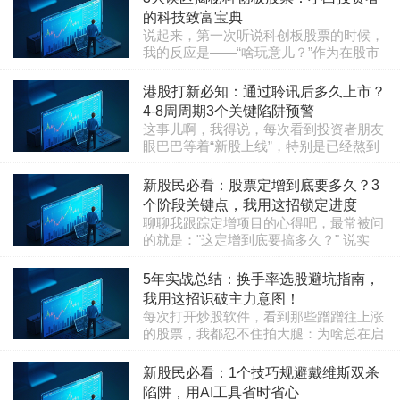
希望能给还在摸索的你一点启发。第一
的宽幅波动，是板上钉钉覆盖到所有股票
步：别急着买！股票不是彩票，它背后是
的科技致富宝典
了吗？这个疑问，相信很多和我一样在创
一..
说起来，第一次听说科创板股票的时候，
业板里“冲浪”的朋友都曾有过。今天，咱
我的反应是——“啥玩意儿？”作为在股市
们就把这个看似基础、实则暗藏玄机的问
里摸爬滚打十多年的老股民，我习惯性地
题掰开揉碎了聊聊，把我自己踩过的坑、
栏目：股票知识
2025-07-09 09:35:17
查了查资料，结果被一大堆专业术语搞晕
港股打新必知：通过聆讯后多久上市？
悟出的理儿，都摊开来讲。 先说答案：
了头。科创板？听起来就让人一头雾水。
没错，注册制改革后的创业板，所有..
4-8周周期3个关键陷阱预警
我这才意识到，很多新手朋友可能跟我一
这事儿啊，我得说，每次看到投资者朋友
样，对这东西一知半解。这不，今天我就
眼巴巴等着“新股上线”，特别是已经熬到
以亲身经历，跟大伙儿聊聊什么叫科创板
港交所聆讯这一步的时候，那种既兴奋又
股票，顺便分享一些实用的避坑心得。千
栏目：股票知识
2025-07-13 12:47:24
焦虑的心情，我太懂了！想当初我自己刚
新股民必看：股票定增到底要多久？3
万别小看它——科创板的火爆场面，简直
接触港股打新，也是一天刷八百遍新闻，
像场风暴席卷股市，可背后的真相到底是
个阶段关键点，我用这招锁定进度
就为了等“聆讯后”那点消息，生怕错过了
什..
聊聊我跟踪定增项目的心得吧，最常被问
黄金上车期。所以今天咱们就聊聊这个实
的就是："这定增到底要搞多久？" 说实
实在在的问题：公司通过港交所上市聆讯
话，这事儿真没个准数，就跟等快递似
后，到底还要等多久才能看到它在交易大
栏目：股票知识
2025-07-19 10:28:38
的，有时快得惊喜，有时慢得心焦。我这
5年实战总结：换手率选股避坑指南，
厅里挂牌上市？这个“最后冲刺”阶段，藏
些年盯下来，发现整个过程大致能分三步
着哪些门道？咱们小散又该咋办？老实..
我用这招识破主力意图！
走，每个环节都有它的"脾气"。第一步叫
每次打开炒股软件，看到那些蹭蹭往上涨
准备期。公司董事会一拍板要做定增，得
的股票，我都忍不住拍大腿：为啥总在启
先选券商、律师、会计师这些"帮手"，准
动后才后知后觉？今天就跟大家掏心窝聊
备材料申报给交易所或证监会。这段时间
栏目：股票知识
2025-07-09 12:18:53
聊我炒股5年总结的换手率用法——这个
新股民必看：1个技巧规避戴维斯双杀
啊，像装修新房备料，快则个把月，慢起
藏在K线背后的主力语言，帮我躲过不少
来拖两三个月也不稀奇。这时候公司要
陷阱，用AI工具省时省心