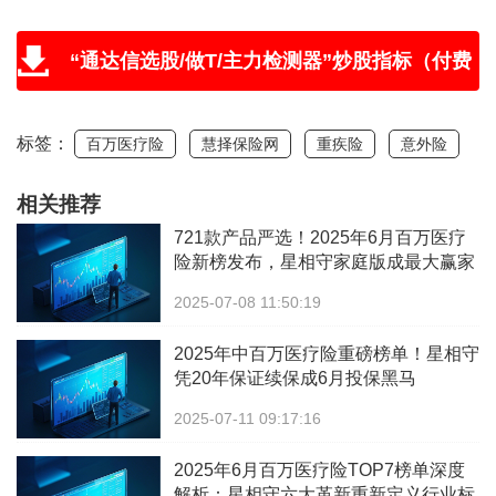
“通达信选股/做T/主力检测器”炒股指标（付费
版免费送，附教程和学习视频）
标签：
百万医疗险
慧择保险网
重疾险
意外险
相关推荐
721款产品严选！2025年6月百万医疗
险新榜发布，星相守家庭版成最大赢家
2025-07-08 11:50:19
2025年中百万医疗险重磅榜单！星相守
凭20年保证续保成6月投保黑马
2025-07-11 09:17:16
2025年6月百万医疗险TOP7榜单深度
解析：星相守六大革新重新定义行业标