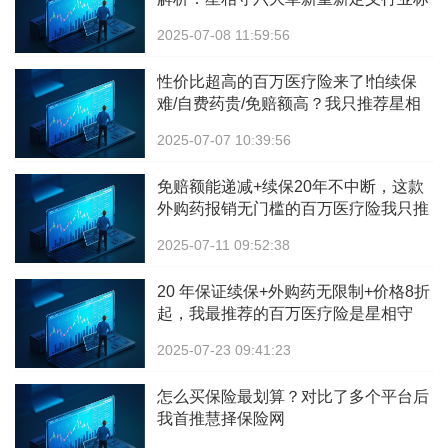
杆
2025-07-08 11:59:56
性价比超高的百万医疗险来了!怕续保
难/自费药贵/免赔额高？我只推荐星相
守！
2025-07-07 10:39:56
免赔额能递减+续保20年不中断，这款
外购药报销无门槛的百万医疗险我只推
星相守
2025-07-11 09:52:38
20 年保证续保+外购药无限制+价格8折
起，我最推荐的百万医疗险是星相守
2025-07-23 09:41:23
怎么买保险最划算？对比了多个平台后
我首推慧择保险网